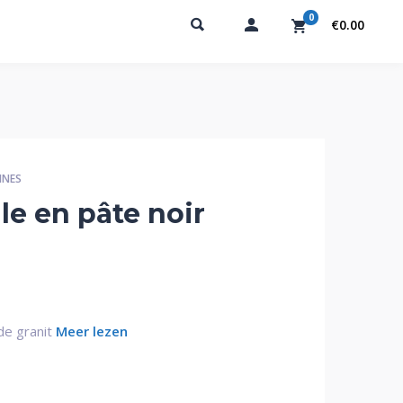
0
€0.00
INES
le en pâte noir
de granit
Meer lezen