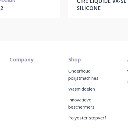
CIRE LIQUIDE VX-SL
IDDELEN
22
SILICONE
Company
Shop
Onderhoud
polijstmachines
Wasmiddelen
Innovatieve
beschermers
Polyester stopverf